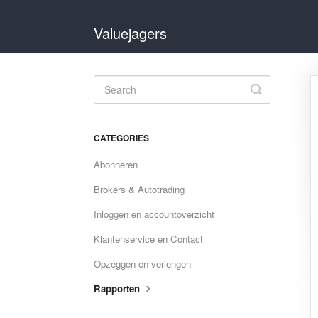
Valuejagers
Toggle
Search
CATEGORIES
Abonneren
Brokers & Autotrading
Inloggen en accountoverzicht
Klantenservice en Contact
Opzeggen en verlengen
Rapporten